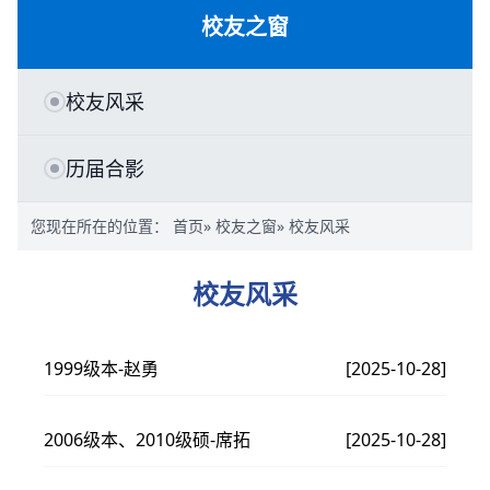
校友之窗
校友风采
历届合影
您现在所在的位置：
首页
»
校友之窗
» 校友风采
校友风采
1999级本-赵勇
[2025-10-28]
2006级本、2010级硕-席拓
[2025-10-28]