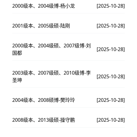
2000级本、2004级博-杨小龙
[2025-10-28]
2001级本、2005级硕-陆刚
[2025-10-28]
2000级本、2004级硕、2007级博-刘
[2025-10-28]
国都
2003级本、2007级硕、2010级博-李
[2025-10-28]
圣坤
2004级本、2008硕博-樊玲玲
[2025-10-28]
2008级本、2013级硕-操守鹏
[2025-10-28]