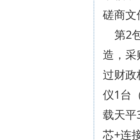
磋商文
第2
造，采
过财政
仪1台
载天平
芯+连