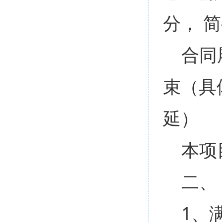
分， 
合同
束（具
延）
本项
二、
1、