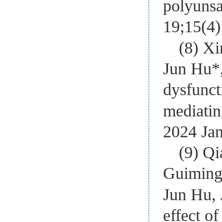
polyunsa
19;15(4
(8) X
Jun Hu*,
dysfunct
mediatin
2024 Ja
(9) Qi
Guiming
Jun Hu, 
effect o