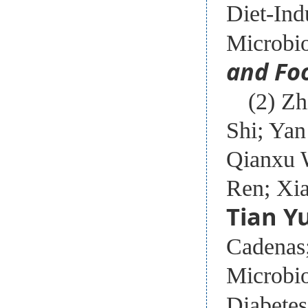
Diet-Ind
Microbi
and Fo
(2) Z
Shi; Yan
Qianxu 
Ren; Xia
Tian Y
Cadenas
Microbio
Diabete