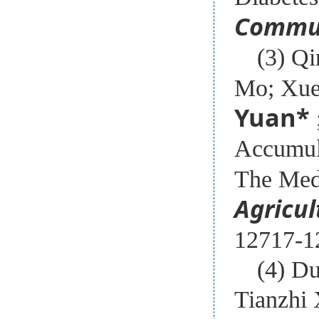
Commun
(3) Qi
Mo; Xue
Yuan
*
Accumula
The Medi
Agricul
12717-1
(4) D
Tianzhi