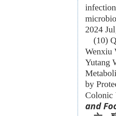
infectio
microbi
2024 Jul
(10) Q
Wenxiu 
Yutang 
Metaboli
by Prote
Colonic 
and Fo