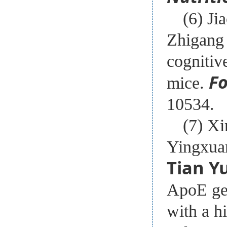
(6) J
Zhigang 
cognitiv
Fo
mice.
10534.
(7) X
Yingxua
T
ian
Y
ApoE gen
with a hi