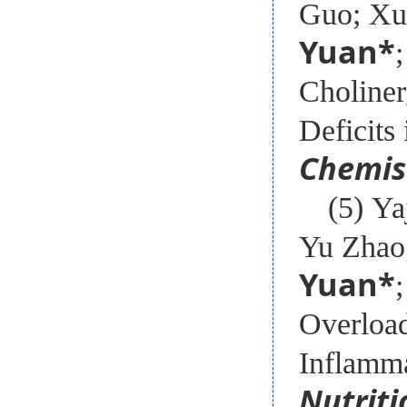
Guo; Xu
Yuan
*
Choliner
Deficits
Chemis
(5) Y
Yu Zhao
Yuan*
Overload
Inflamm
Nutriti