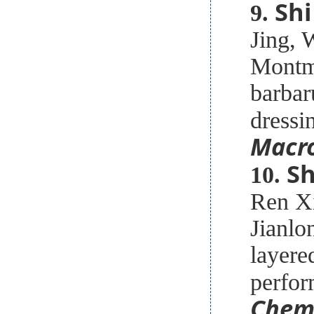
Shi
9.
Jing, 
Montmo
barbar
dressi
Macr
Sh
10.
Ren Xi
Jianlo
layere
perfor
Chemi