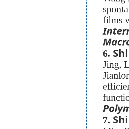
sponta
films 
Inter
Macr
Shi
6.
Jing, 
Jianlo
effici
functi
Poly
Shi
7.