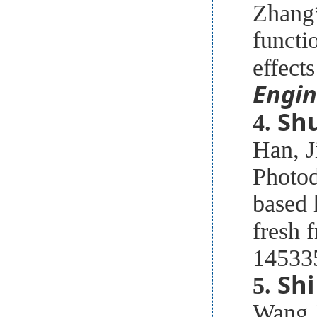
Zhang*
functi
effect
Engin
Shu
4.
Han, J
Photod
based 
fresh f
14533
Shi
5.
Wang J