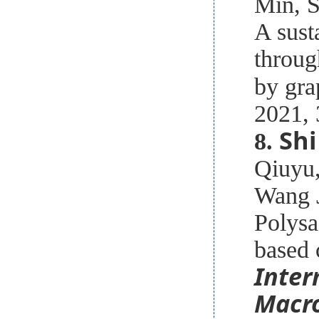
Min, S
A sust
throug
by gra
2021, 
Shi
8.
Qiuyu,
Wang J
Polysa
based 
Inter
Macr