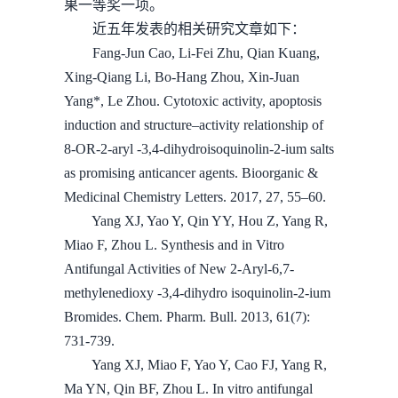
果一等奖一项。
近五年发表的相关研究文章如下：
Fang-Jun Cao, Li-Fei Zhu, Qian Kuang,
Xing-Qiang Li, Bo-Hang Zhou, Xin-Juan
Yang*, Le Zhou. Cytotoxic activity, apoptosis
induction and structure–activity relationship of
8-OR-2-aryl -3,4-dihydroisoquinolin-2-ium salts
as promising anticancer agents. Bioorganic &
Medicinal Chemistry Letters. 2017, 27, 55–60.
Yang XJ, Yao Y, Qin YY, Hou Z, Yang R,
Miao F, Zhou L. Synthesis and in Vitro
Antifungal Activities of New 2-Aryl-6,7-
methylenedioxy -3,4-dihydro isoquinolin-2-ium
Bromides. Chem. Pharm. Bull. 2013, 61(7):
731-739.
Yang XJ, Miao F, Yao Y, Cao FJ, Yang R,
Ma YN, Qin BF, Zhou L. In vitro antifungal