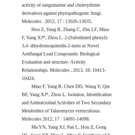
activity of sanguinarine and chelerythrine
derivatives against phytopathogenic fungi.
Molecules . 2012, 17 : 13026-13035.
Hou Z, Yang R, Zhang C, Zhu LF, Miao
F, Yang XJ*, Zhou L. 2-(Substituted phenyl)-
3,4- dihydroisoquinolin-2-iums as Novel
Antifungal Lead Compounds: Biological
Evaluation and structure- Activity
Relationships. Molecules , 2013, 18: 10413-
10424.
Miao F, Yang R, Chen DD, Wang Y, Qin
BF, Yang XJ*, Zhou L. Isolation, Identification
and Antimicrobial Activities of Two Secondary
Metabolites of Talaromyces verruculosus.
Molecules 2012, 17 : 14091-14098.
Ma YN, Yang XJ, Pan L, Hou Z, Geng