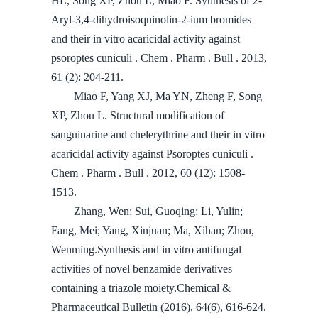
HL, Song XP, Zhou L, Miao F. Synthesis of 2-
Aryl-3,4-dihydroisoquinolin-2-ium bromides
and their in vitro acaricidal activity against
psoroptes cuniculi . Chem . Pharm . Bull . 2013,
61 (2): 204-211.
Miao F, Yang XJ, Ma YN, Zheng F, Song
XP, Zhou L
. Structural modification of
sanguinarine and chelerythrine and their in vitro
acaricidal activity against Psoroptes cuniculi .
Chem . Pharm . Bull . 2012, 60 (12): 1508-
1513.
Zhang, Wen; Sui, Guoqing; Li, Yulin;
Fang, Mei; Yang, Xinjuan; Ma, Xihan; Zhou,
Wenming.Synthesis and in vitro antifungal
activities of novel benzamide derivatives
containing a triazole moiety.Chemical &
Pharmaceutical Bulletin (2016), 64(6), 616-624.