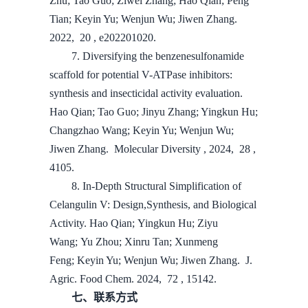
Zhu; Tao Guo; Ziwei Zhang; Hao Qian; Peng
Tian; Keyin Yu; Wenjun Wu; Jiwen Zhang.
2022, 20 , e202201020.
7. Diversifying the benzenesulfonamide
scaffold for potential V-ATPase inhibitors:
synthesis and insecticidal activity evaluation.
Hao Qian; Tao Guo; Jinyu Zhang; Yingkun Hu;
Changzhao Wang; Keyin Yu; Wenjun Wu;
Jiwen Zhang. Molecular Diversity , 2024, 28 ,
4105.
8. In-Depth Structural Simplification of
Celangulin V: Design,Synthesis, and Biological
Activity. Hao Qian; Yingkun Hu; Ziyu
Wang; Yu Zhou; Xinru Tan; Xunmeng
Feng; Keyin Yu; Wenjun Wu; Jiwen Zhang. J.
Agric. Food Chem. 2024, 72 , 15142.
七、联系方式