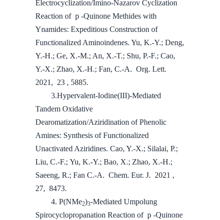
Electrocyclization/Imino-Nazarov Cyclization
Reaction of p ‑Quinone Methides with
Ynamides: Expeditious Construction of
Functionalized Aminoindenes. Yu, K.-Y.; Deng,
Y.-H.; Ge, X.-M.; An, X.-T.; Shu, P.-F.; Cao,
Y.-X.; Zhao, X.-H.; Fan, C.-A. Org. Lett.
2021, 23 , 5885.
3.Hypervalent-Iodine(III)-Mediated
Tandem Oxidative
Dearomatization/Aziridination of Phenolic
Amines: Synthesis of Functionalized
Unactivated Aziridines. Cao, Y.-X.; Silalai, P.;
Liu, C.-F.; Yu, K.-Y.; Bao, X.; Zhao, X.-H.;
Saeeng, R.; Fan C.-A. Chem. Eur. J. 2021 ,
27, 8473.
4. P(NMe
)
‑Mediated Umpolung
2
3
Spirocyclopropanation Reaction of p ‑Quinone