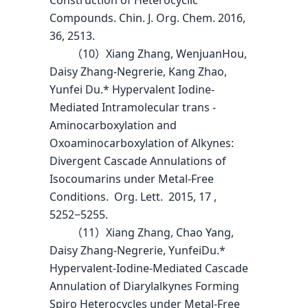
Construction of Heterocyclic
Compounds. Chin. J. Org. Chem. 2016,
36, 2513.
（10）Xiang Zhang, WenjuanHou,
Daisy Zhang-Negrerie, Kang Zhao,
Yunfei Du.* Hypervalent Iodine-
Mediated Intramolecular trans -
Aminocarboxylation and
Oxoaminocarboxylation of Alkynes:
Divergent Cascade Annulations of
Isocoumarins under Metal-Free
Conditions. Org. Lett. 2015, 17 ,
5252−5255.
（11）Xiang Zhang, Chao Yang,
Daisy Zhang-Negrerie, YunfeiDu.*
Hypervalent-Iodine-Mediated Cascade
Annulation of Diarylalkynes Forming
Spiro Heterocycles under Metal-Free