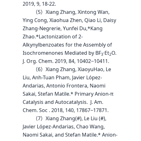
2019, 9, 18-22.
（5）Xiang Zhang, Xintong Wan,
Ying Cong, Xiaohua Zhen, Qiao Li, Daisy
Zhang-Negrerie, Yunfei Du,*Kang
Zhao.*Lactonization of 2-
Alkynylbenzoates for the Assembly of
Isochromenones Mediated by BF
·Et
O.
3
2
J. Org. Chem. 2019, 84, 10402−10411.
（6）Xiang Zhang, XiaoyuHao, Le
Liu, Anh-Tuan Pham, Javier López-
Andarias, Antonio Frontera, Naomi
Sakai, Stefan Matile.* Primary Anion-π
Catalysis and Autocatalysis. J. Am.
Chem. Soc . 2018, 140, 17867−17871.
（7）Xiang Zhang(#), Le Liu (#),
Javier López-Andarias, Chao Wang,
Naomi Sakai, and Stefan Matile.* Anion-