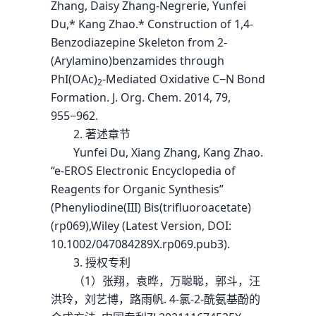
Zhang, Daisy Zhang-Negrerie, Yunfei
Du,* Kang Zhao.* Construction of 1,4-
Benzodiazepine Skeleton from 2-
(Arylamino)benzamides through
PhI(OAc)
-Mediated Oxidative C−N Bond
2
Formation. J. Org. Chem. 2014, 79,
955−962.
2. 著述章节
Yunfei Du, Xiang Zhang, Kang Zhao.
“e-EROS Electronic Encyclopedia of
Reagents for Organic Synthesis”
(Phenyliodine(III) Bis(trifluoroacetate)
(rp069),Wiley (Latest Version, DOI:
10.1002/047084289X.rp069.pub3).
3. 授权专利
（1）张翔，袁晔，万聪聪，郭斗，汪
洪玲，刘艺博，路雨帆. 4-氯-2-酰氨基酚的