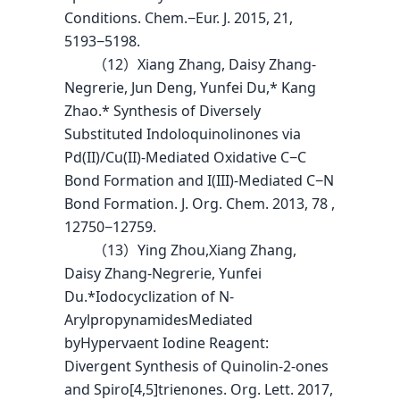
Conditions. Chem.−Eur. J. 2015, 21,
5193−5198.
（12）Xiang Zhang, Daisy Zhang-
Negrerie, Jun Deng, Yunfei Du,* Kang
Zhao.* Synthesis of Diversely
Substituted Indoloquinolinones via
Pd(II)/Cu(II)-Mediated Oxidative C−C
Bond Formation and I(III)-Mediated C−N
Bond Formation. J. Org. Chem. 2013, 78 ,
12750−12759.
（13）Ying Zhou,Xiang Zhang,
Daisy Zhang-Negrerie, Yunfei
Du.*Iodocyclization of N-
ArylpropynamidesMediated
byHypervaent Iodine Reagent:
Divergent Synthesis of Quinolin-2-ones
and Spiro[4,5]trienones. Org. Lett. 2017,