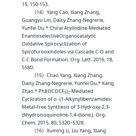
19, 150-153.
（14）Yang Cao, Xiang Zhang,
Guangyu Lin, Daisy Zhang-Negrerie,
Yunfei Du.* Chiral Aryliodine-Mediated
EnantioselectiveOrganocatalytic
Oxidative Spirocyclization of
Spirofurooxindoles via Cascade C-O and
C-C Bond Formation. Org. Lett. 2016, 18,
5580.
（15）Chao Yang, Xiang Zhang,
Daisy Zhang-Negrerie, Yunfei Du,* Kang
Zhao.* PhI(OCOCF
)
-Mediated
3
2
Cyclization of o -(1-Alkynyl)benzamides:
Metal-Free Synthesis of 3-Hydroxy-2,3-
dihydroisoquinoline-1,4-dione.J. Org.
Chem. 2015, 80, 5320−5328.
（16）Xuming Li, Liu Yang, Xiang