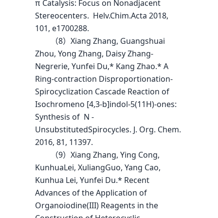
π Catalysis: Focus on Nonadjacent
Stereocenters. Helv.Chim.Acta 2018,
101, e1700288.
（8）Xiang Zhang, Guangshuai
Zhou, Yong Zhang, Daisy Zhang-
Negrerie, Yunfei Du,* Kang Zhao.* A
Ring-contraction Disproportionation-
Spirocyclization Cascade Reaction of
Isochromeno [4,3-b]indol-5(11H)-ones:
Synthesis of N -
UnsubstitutedSpirocycles. J. Org. Chem.
2016, 81, 11397.
（9）Xiang Zhang, Ying Cong,
KunhuaLei, XuliangGuo, Yang Cao,
Kunhua Lei, Yunfei Du.* Recent
Advances of the Application of
Organoiodine(III) Reagents in the