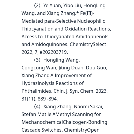
（2）Ye Yuan, Yibo Liu, HongLing
Wang, and Xiang Zhang.* Fe(III)-
Mediated para-Selective Nucleophilic
Thiocyanation and Oxidation Reactions,
Access to Thiocyanated Amidophenols
and Amidoquinones. ChemistrySelect
2022, 7, e202203719.
（3）Hongling Wang,
Congcong Wan, Jiting Duan, Dou Guo,
Xiang Zhang.* Improvement of
Hydrazinolysis Reactions of
Phthalimides. Chin. J. Syn. Chem. 2023,
31(11), 889 -894.
（4）Xiang Zhang, Naomi Sakai,
Stefan Matile.*Methyl Scanning for
MechanochemicalChalcogen-Bonding
Cascade Switches. ChemistryOpen