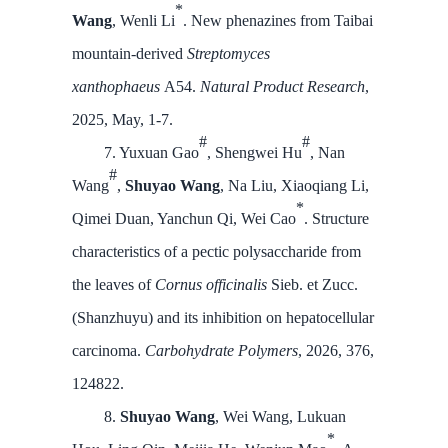
*
Wang
, Wenli Li
. New phenazines from Taibai
mountain-derived
Streptomyces
xanthophaeus
A54.
Natural Product Research
,
2025, May, 1-7.
#
#
7. Yuxuan Gao
, Shengwei Hu
, Nan
#
Wang
,
Shuyao Wang
, Na Liu, Xiaoqiang Li,
*
Qimei Duan, Yanchun Qi, Wei Cao
. Structure
characteristics of a pectic polysaccharide from
the leaves of
Cornus officinalis
Sieb. et Zucc.
(Shanzhuyu) and its inhibition on hepatocellular
carcinoma.
Carbohydrate Polymers
, 2026, 376,
124822.
8.
Shuyao Wang
, Wei Wang, Lukuan
*