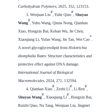
Carbohydrate Polymers
, 2025, 352, 123153.
#
#
3. Wenjuan Liu
, Yuhe Qiao
,
Shuyao
#
Wang
, Yubo Wang, Qiuna Nong, Qianhan
Xiao, Hongxin Bai, Kehan Wu, Jie Chen,
*
Xiaoqiang Li, Yufan Wang, Jin Tan, Wei Cao
.
A novel glycoglycerolipid from
Holotrichia
diomphalia
Bates: Structure characteristics and
protective effect against DNA damage.
International Journal of Biological
Macromolecules
, 2024, 271, 132594.
#
#
#
4. Qianhan Xiao
, Zezhi Li
, Li Ren
,
#
#
Shuyao Wang
, Xiaoqiang Li
, Hongxin Bai,
Ruizhi Qiao, Na Tang, Wenjuan Liu, Jingmei