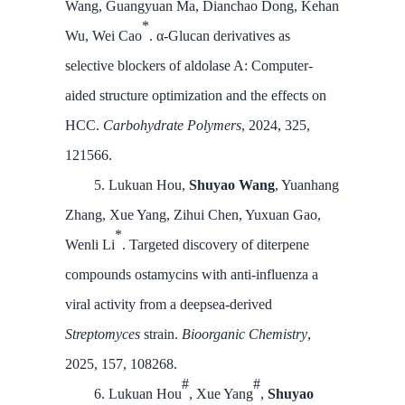
Wang, Guangyuan Ma, Dianchao Dong, Kehan
*
Wu, Wei Cao
. α-Glucan derivatives as
selective blockers of aldolase A: Computer-
aided structure optimization and the effects on
HCC.
Carbohydrate Polymers
, 2024, 325,
121566.
5. Lukuan Hou,
Shuyao Wang
, Yuanhang
Zhang, Xue Yang, Zihui Chen, Yuxuan Gao,
*
Wenli Li
. Targeted discovery of diterpene
compounds ostamycins with anti-influenza a
viral activity from a deepsea-derived
Streptomyces
strain.
Bioorganic Chemistry
,
2025, 157, 108268.
#
#
6. Lukuan Hou
, Xue Yang
,
Shuyao