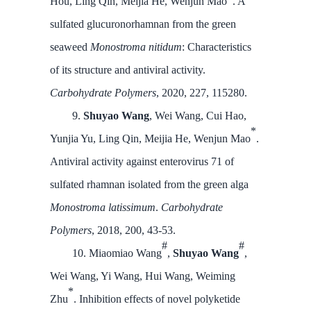
Hou, Ling Qin, Meijia He, Wenjun Mao
. A
sulfated glucuronorhamnan from the green
seaweed
Monostroma nitidum
: Characteristics
of its structure and antiviral activity.
Carbohydrate Polymers
, 2020, 227, 115280.
9.
Shuyao Wang
, Wei Wang, Cui Hao,
*
Yunjia Yu, Ling Qin, Meijia He, Wenjun Mao
.
Antiviral activity against enterovirus 71 of
sulfated rhamnan isolated from the green alga
Monostroma latissimum
.
Carbohydrate
Polymers
, 2018, 200, 43-53.
#
#
10. Miaomiao Wang
,
Shuyao Wang
,
Wei Wang, Yi Wang, Hui Wang, Weiming
*
Zhu
. Inhibition effects of novel polyketide