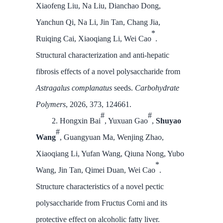
Xiaofeng Liu, Na Liu, Dianchao Dong,
Yanchun Qi, Na Li, Jin Tan, Chang Jia,
*
Ruiqing Cai, Xiaoqiang Li, Wei Cao
.
Structural characterization and anti-hepatic
fibrosis effects of a novel polysaccharide from
Astragalus complanatus
seeds.
Carbohydrate
Polymers
, 2026, 373, 124661.
#
#
2. Hongxin Bai
, Yuxuan Gao
,
Shuyao
#
Wang
, Guangyuan Ma, Wenjing Zhao,
Xiaoqiang Li, Yufan Wang, Qiuna Nong, Yubo
*
Wang, Jin Tan, Qimei Duan, Wei Cao
.
Structure characteristics of a novel pectic
polysaccharide from Fructus Corni and its
protective effect on alcoholic fatty liver.