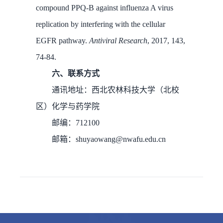
compound PPQ-B against influenza A virus
replication by interfering with the cellular
EGFR pathway.
Antiviral Research
, 2017, 143,
74-84.
六、联系方式
通讯地址：西北农林科技大学（北校
区）化学与药学院
邮编：712100
邮箱：shuyaowang@nwafu.edu.cn