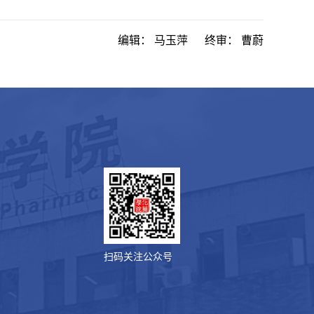
编辑：
马玉萍
终审：
曹蔚
扫码关注公众号