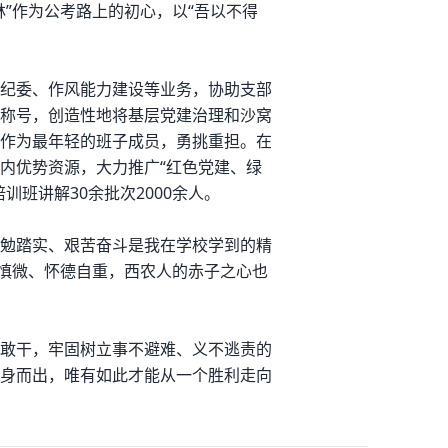
”作为公考路上的初心，以“吾以不得
纪委、作风能力建设等业务，协助支部
荣誉称号，创造性地将基层党建治理和沙窝
作为最年轻的班子成员，勇挑重担。在
内优势资源，大力推广“红色党建、绿
班讲解30余批次2000余人。
勉踏实、艰苦奋斗是我在学校学到的精
独慎微、怀德自重，西农人的赤子之心也
敢干，牢固树立事不避难、义不逃责的
身而出，唯有如此才能从一个胜利走向