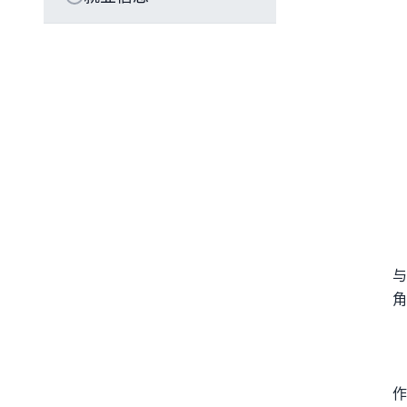
与
角
作