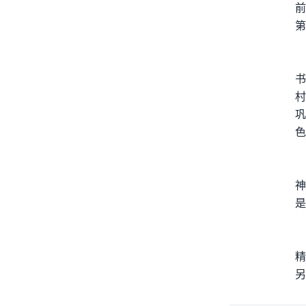
前
第
书
村
巩
色
神
是
精
另