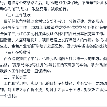
行，选择考公这条路之后，用“但愿苍生俱保暖，不辞辛苦出山林
动心为耻”为动力，攻坚克难，凯歌前行。
（二）工作现状
目前任长角坝镇沙窝村党支部副书记，分管党建、意识形态、
记开展全盘工作。2023年我被镇党委授予“优秀党务工作者”
全国第三批红色美丽村庄建设试点村相结合开展基层党建工作。
固衔接、人居环境提升、项目建设上发挥年轻人的作用。依托村
生态、金色产业”的研学培训发展思路，累计为中省市各级党校培训
（三）在校收获
西农给我提供了平台，也是我迈出融入社会第一步的地方。勤
品格，“复杂局面稳得住脚”也是我在西农练就的本领。学会慎
我步入工作岗位后一直保持的。
三．学长寄语
工作和学习中，实现自己的目标没有捷径，唯有实干。要敢想
神，对困难之事百折不挠，对棘手之事善于突破，对突发之事挺
一个胜利。