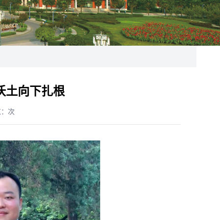
沃土向下扎根
览：
次