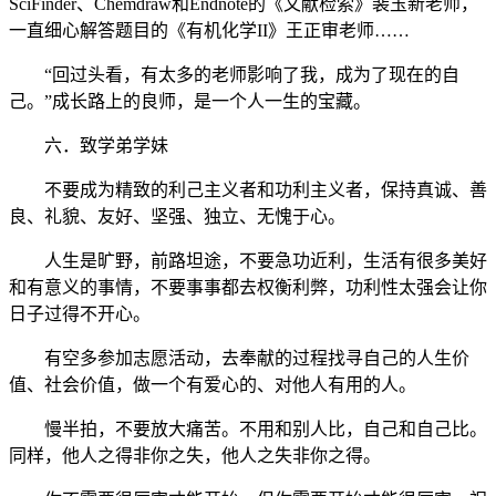
SciFinder、Chemdraw和Endnote的《文献检索》裴玉新老师，
一直细心解答题目的《有机化学II》王正审老师……
“回过头看，有太多的老师影响了我，成为了现在的自
己。”成长路上的良师，是一个人一生的宝藏。
六．致学弟学妹
不要成为精致的利己主义者和功利主义者，保持真诚、善
良、礼貌、友好、坚强、独立、无愧于心。
人生是旷野，前路坦途，不要急功近利，生活有很多美好
和有意义的事情，不要事事都去权衡利弊，功利性太强会让你
日子过得不开心。
有空多参加志愿活动，去奉献的过程找寻自己的人生价
值、社会价值，做一个有爱心的、对他人有用的人。
慢半拍，不要放大痛苦。不用和别人比，自己和自己比。
同样，他人之得非你之失，他人之失非你之得。