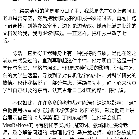
“记得最清晰的就是那段日子里，我总是先在QQ上询问王
老师是否有空，然后把我修改好的申报书发送过去，再匆忙跑
下宿舍楼，到她办公室里，边讨论边修改。她再把满是批注的
文档发给我，我再继续修改。一直这样，把申报书改了七
版。”
陈浩一直觉得王老师身上有一种独特的气质，是他在这之
前从未感受过的，直到再聊起这件事情，他才明白了这是一种
严谨与务实、严格与温柔。“也是这种气质的影响，让我在冗
杂的大学生活里，寻找到了对有机化学的热情，对科学研究的
热情。也让我摆脱了一部分焦虑、浮躁与功利，静下心来认真
学到自己想要的东西，认真思考自己想走的路”，陈浩说。
不仅如此，许许多多的老师都对陈浩有深深地影响：“逼”
会他使用Origin的《分析化学实验》欧阳老师，鼓励他走上讲
台展示自己的《大学英语》丁向东老师，让他学会使用
MestReNove的《有机化学实验》周文明、张璐和汪洪玲老
师，悉心解答问题的《物理化学》马海龙老师，教他熟练使用