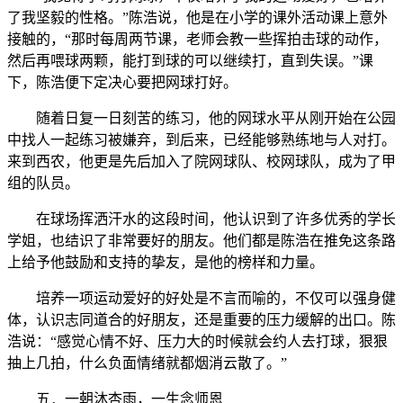
了我坚毅的性格。”陈浩说，他是在小学的课外活动课上意外
接触的，“那时每周两节课，老师会教一些挥拍击球的动作，
然后再喂球两颗，能打到球的可以继续打，直到失误。”课
下，陈浩便下定决心要把网球打好。
随着日复一日刻苦的练习，他的网球水平从刚开始在公园
中找人一起练习被嫌弃，到后来，已经能够熟练地与人对打。
来到西农，他更是先后加入了院网球队、校网球队，成为了甲
组的队员。
在球场挥洒汗水的这段时间，他认识到了许多优秀的学长
学姐，也结识了非常要好的朋友。他们都是陈浩在推免这条路
上给予他鼓励和支持的挚友，是他的榜样和力量。
培养一项运动爱好的好处是不言而喻的，不仅可以强身健
体，认识志同道合的好朋友，还是重要的压力缓解的出口。陈
浩说：“感觉心情不好、压力大的时候就会约人去打球，狠狠
抽上几拍，什么负面情绪就都烟消云散了。”
五．一朝沐杏雨，一生念师恩