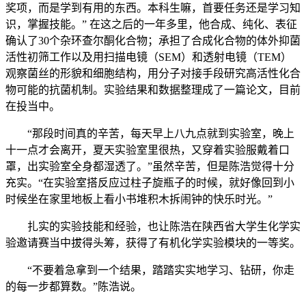
奖项，而是学到有用的东西。本科生嘛，首要任务还是学习知
识，掌握技能。” 在这之后的一年多里，他合成、纯化、表征
确认了30个杂环查尔酮化合物；承担了合成化合物的体外抑菌
活性初筛工作以及用扫描电镜（SEM）和透射电镜（TEM）
观察菌丝的形貌和细胞结构，用分子对接手段研究高活性化合
物可能的抗菌机制。实验结果和数据整理成了一篇论文，目前
在投当中。
“那段时间真的辛苦，每天早上八九点就到实验室，晚上
十一点才会离开，夏天实验室里很热，又穿着实验服戴着口
罩，出实验室全身都湿透了。”虽然辛苦，但是陈浩觉得十分
充实。“在实验室搭反应过柱子旋瓶子的时候，就好像回到小
时候坐在家里地板上看小书堆积木拆闹钟的快乐时光。”
扎实的实验技能和经验，也让陈浩在陕西省大学生化学实
验邀请赛当中拔得头筹，获得了有机化学实验模块的一等奖。
“不要着急拿到一个结果，踏踏实实地学习、钻研，你走
的每一步都算数。”陈浩说。