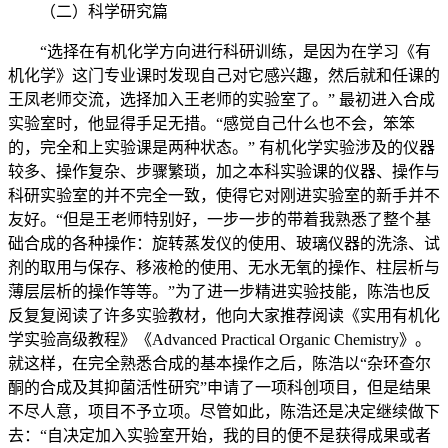
（二）科学研究篇
“选择在有机化学方向进行科研训练，是因为在学习《有
机化学》这门专业课时发现自己对它感兴趣，然后就和任课的
王凤老师交流，选择加入王老师的实验室了。” 最初进入合成
实验室时，他显得手足无措。“感觉自己什么也不会，笨笨
的，完全和上实验课是两种状态。” 有机化学实验涉及的仪器
较多、操作复杂、步骤繁琐，加之本科实验课的仪器、操作与
科研实验室的并不完全一致，使得它对刚进实验室的新手并不
友好。“但是王老师特别好，一步一步的带着我熟悉了整个基
础合成的各种操作：旋转蒸发仪的使用、玻璃仪器的洗涤、试
剂的取用与保存、移液枪的使用、无水无氧的操作、柱层析与
薄层层析的操作等等。”为了进一步精进实验技能，陈浩也反
反复复阅读了许多实验教材，他向大家推荐阅读《实用有机化
学实验高级教程》《Advanced Practical Organic Chemistry》。
就这样，在完全熟悉合成的基本操作之后，陈浩以“杂环查尔
酮的合成及其抑菌活性研究”申请了一项科创项目，但是结果
不尽人意，项目不予立项。尽管如此，陈浩还是决定继续做下
去：“自决定加入实验室开始，我的目的便不是获得成果或者