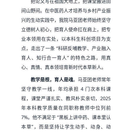
把论文写在祖国大地上，把课堂搬进田
间山野间。在中医药人才培养与乡村产业振
兴的生动实践中，我院马亚团老师始终坚守
立德树人初心，把育人使命扛在肩上，把专
业本领用在实处，以本科生科创项目为支
点，走出了一条 “科研反哺教学、产业融入
育人、知行合一育人” 的特色之路，用真
心、真情、真本领培育新时代本草新人。
教学是根，育人是魂
。马亚团老师常年
坚守教学一线，年均承担 4 门次本科课
程，课堂严谨扎实、教风朴实亲切，2025
年本科教学质量在同职称教师中位列前
7%。他不满足于 “黑板上讲中药、课本里认
本草”，而是坚持让学生动手、动身、动