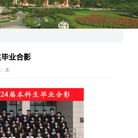
生毕业合影
览：
次