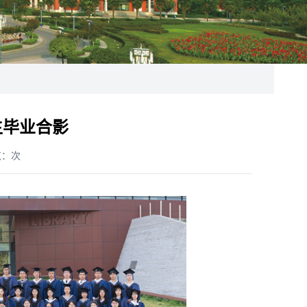
生毕业合影
览：
次