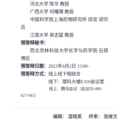
河北大学
陈华
教授
广西大学
何曦
璞
教授
中国科学院上海药物研究所
邱宏
研究
员
江南大学
吴志猛
教授
预答辩秘书：
西北农林科技大学化学与药学院
石硕
博后
预答辩日期：
2022
年
4
月
2
日
15
:
0
0-
预答辩方式：
线
上线
下
相结合
线下：
理科大楼
E316
会议室
线上：
腾讯会议
（会议
I
D:
4
80
-
627
-
041
）
编辑：
温晓英
终审：
张继文