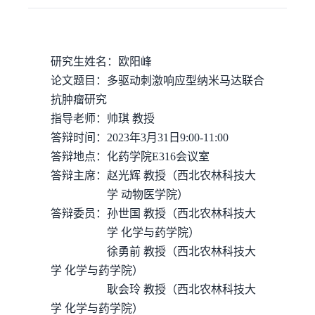
研究生姓名
：
欧阳峰
论文题目
：多驱动刺激响应型纳米马达联合
抗肿瘤研究
指导老师
：
帅琪
教授
答辩时间
：
202
3
年
3
月
31
日
9:00-11:00
答辩地点
：化药学院
E
316
会议室
答辩主席
：赵光辉
教授
（
西北农林科技大
学 动物医学院
）
答辩委员
：
孙世国
教授
（
西北农林科技大
学 化学与药学院
）
徐勇前
教授
（
西北农林科技大
学 化学与药学院
）
耿会玲
教授
（
西北农林科技大
学 化学与药学院
）