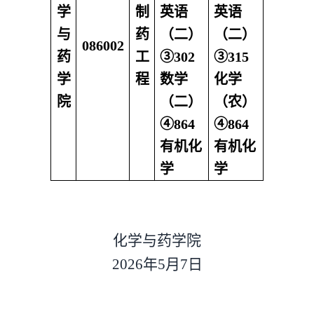
学
制
英语
英语
与
药
（二）
（二）
086002
药
工
③302
③315
学
程
数学
化学
院
（二）
（农）
④864
④864
有机化
有机化
学
学
化学与药学院
2026
年5月7日