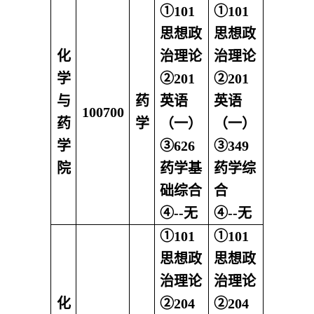
①101
①101
思想政
思想政
化
治理论
治理论
学
②201
②201
与
药
英语
英语
100700
药
学
（一）
（一）
学
③626
③349
院
药学基
药学综
础综合
合
④--无
④--无
①101
①101
思想政
思想政
治理论
治理论
化
②204
②204